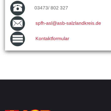
03473/ 802 327
spfh-asl@asb-salzlandkreis.de
Kontaktformular